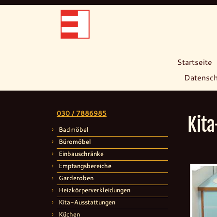
Startseite
Datensch
Zum
Inhalt
030 / 7886985
springen
Kit
Badmöbel
Büromöbel
Einbauschränke
Empfangsbereiche
Garderoben
Heizkörperverkleidungen
Kita-Ausstattungen
Küchen