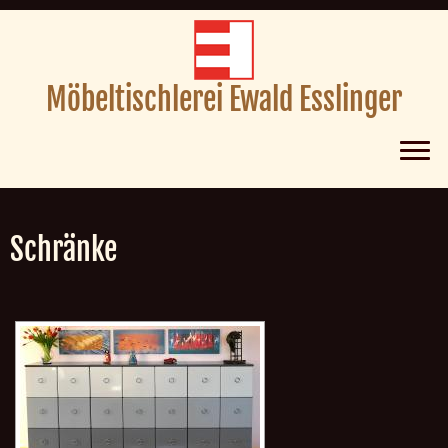
Möbeltischlerei Ewald Esslinger
Zum
Inhalt
Schränke
springen